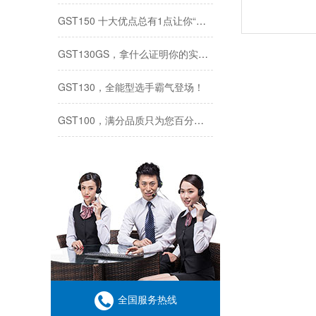
GST150 十大优点总有1点让你“洗”欢！
GST130GS，拿什么证明你的实力？一个字：滚！
GST130，全能型选手霸气登场！
GST100，满分品质只为您百分满意！
GST70，以1抵10，横扫千“菌”！
好的保养胜过再买一台！清洁设备冬季使用须知，赶紧收藏
学以致用 交流共赢|南京嘉得力2021年度华铁旅服培训会成功开展
关注！《“十四五”全国清洁生产推行方案》印发，清洁行业将有大动作
把每一次服务做到极致——南京嘉得力销售顾问张倩倩
全国服务热线
使命所系 足迹所至——南京嘉得力售后工程师孟晓峰