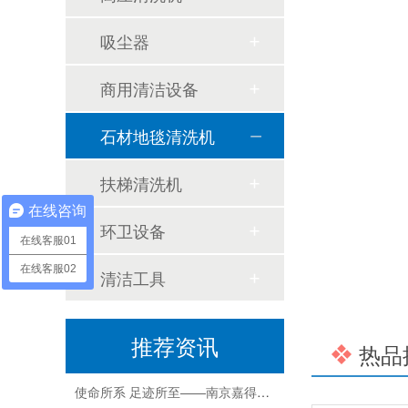
吸尘器
商用清洁设备
石材地毯清洗机
GST70，以1抵10，横扫千“菌”！
扶梯清洗机
在线咨询
好的保养胜过再买一台！清洁设备冬季使用须知，赶紧收藏
环卫设备
在线客服01
学以致用 交流共赢|南京嘉得力2021年度华铁旅服培训会成功开展
在线客服02
清洁工具
关注！《“十四五”全国清洁生产推行方案》印发，清洁行业将有大动作
推荐资讯
把每一次服务做到极致——南京嘉得力销售顾问张倩倩
热品
使命所系 足迹所至——南京嘉得力售后工程师孟晓峰